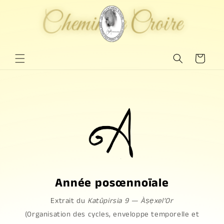
et
passer
Chemin de Croire
Chemin de Croire
au
contenu
Panier
Année posœnnoïale
Extrait du
Katûpirsia 9 — Àṣẹxel’Or
(Organisation des cycles, enveloppe temporelle et