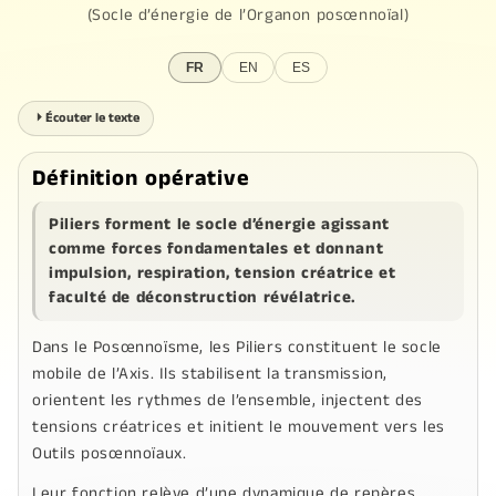
(Socle d’énergie de l’
Organon posœnnoïal
)
FR
EN
ES
⏵
Écouter le texte
Définition opérative
Piliers
forment le socle d’énergie agissant
comme forces fondamentales et donnant
impulsion, respiration, tension créatrice et
faculté de déconstruction révélatrice.
Dans le
Posœnnoïsme
, les
Piliers
constituent le socle
mobile de l’
Axis
. Ils stabilisent la transmission,
orientent les rythmes de l’ensemble, injectent des
tensions créatrices et initient le mouvement vers les
Outils posœnnoïaux.
Leur fonction relève d’une dynamique de repères