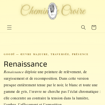
Ignorar y
pasar al
Chemin de Croire
Chemin de Croire
contenido
Carrito
GOODŸ — ŒUVRE MAJEURE, TRAVERSÉE, PRÉSENCE
Renaissance
Renaissance
déploie une peinture de relèvement, de
surgissement et de recomposition. Dans cette version
presque entièrement tenue par le noir, le blanc et toute une
gamme de gris, l’œuvre ne cherche pas l’éclat chromatique :
elle concentre au contraire la tension dans la lumière,
l’ombre, l’effacement et l’apparition.