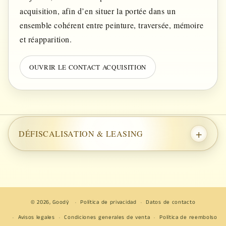
acquisition, afin d’en situer la portée dans un
ensemble cohérent entre peinture, traversée, mémoire
et réapparition.
OUVRIR LE CONTACT ACQUISITION
+
DÉFISCALISATION & LEASING
© 2026,
Goodÿ
Política de privacidad
Datos de contacto
Avisos legales
Condiciones generales de venta
Política de reembolso